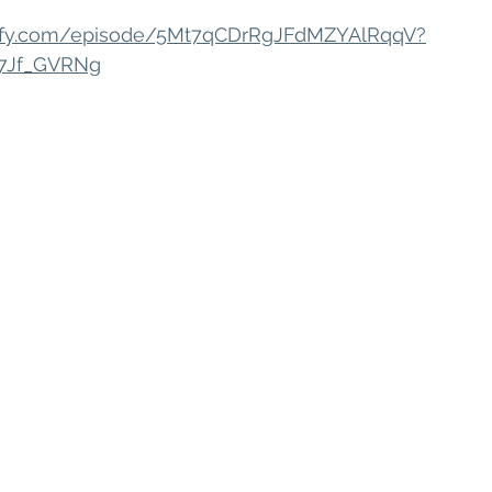
otify.com/episode/5Mt7qCDrRgJFdMZYAlRqqV?
l7Jf_GVRNg