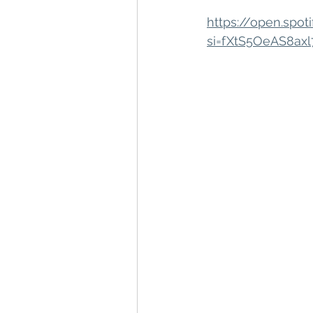
https://open.sp
si=fXtS5OeAS8ax