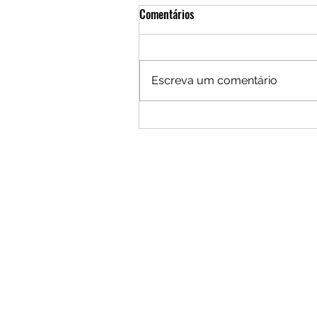
Comentários
Escreva um comentário
Por um Brasil que busque seus
"Moonshots"