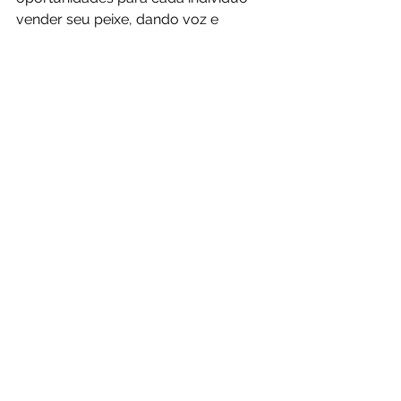
vender seu peixe, dando voz e 
imagem a quem quiser participar 
deste do Grande Camelódromo 
Global.
Para deixar claro, arrisco dizer que, 
no mundo atual, o Dr Roberto 
Marinho  não seria páreo para o 
Chacrinha, como o homem mais 
poderoso do país.
https://youtu.be/BmRT27ywfrE