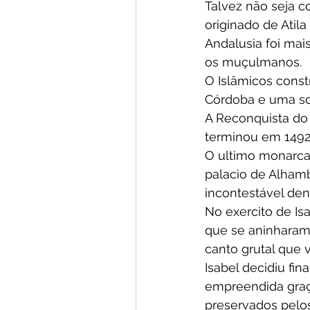
Talvez não seja 
originado de Atila
Andalusia foi mai
os muçulmanos.
O Islâmicos const
Córdoba e uma so
A Reconquista do 
terminou em 1492 
O ultimo monarca 
palacio de Alham
incontestável den
No exercito de Is
que se aninharam
canto grutal que 
Isabel decidiu fi
empreendida graç
preservados pelo