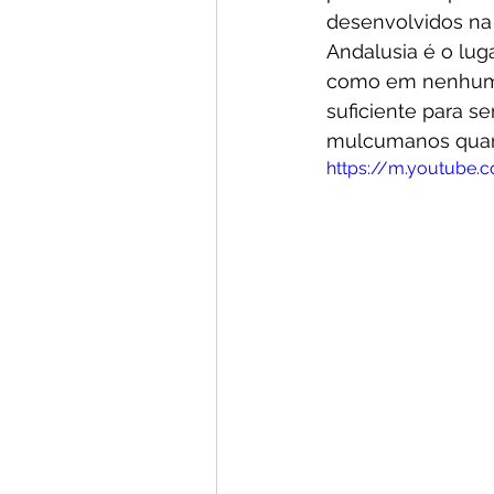
desenvolvidos na
Andalusia é o lug
como em nenhum o
suficiente para s
mulcumanos quan
https://m.youtube