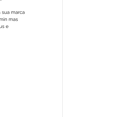
a sua marca 
 min mas 
us e 