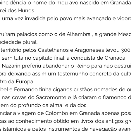
coincidência o nome do meu avo nascido em Granada 
 rei dos Hunos
s uma vez invadida pelo povo mais avançado e vigoro
ruíram palacios como o de Alhambra , a grande Mesq
ciedade plural.
território pelos Castelhanos e Aragoneses levou 300
sem luta no capitulo final: a conquista de Granada. 
Nazarin preferiu abandonar o Reino para não destrui
bra deixando assim um testemunho concreto da cultu
tro da Europa.
abel e Fernando tinha ciganos cristãos nomades de o
 nas covas do Sacromonte e lá criaram o flamenco d
vem do profundo da alma  e da dor.
nanciar a viagem de Colombo em Granada apenas poss
as ao conhecimento obtido em livros dos antigos gr
s islâmicos e pelos instrumentos de navegação avan