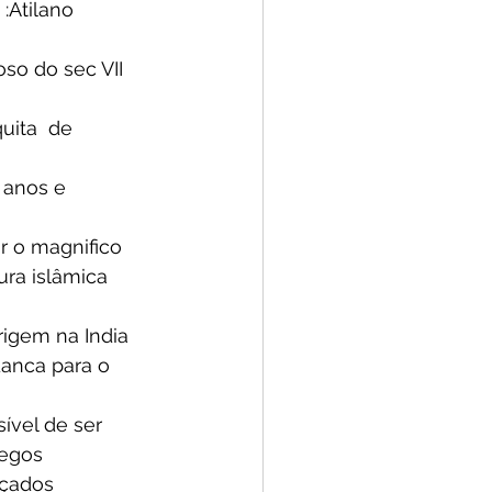
:Atilano 
so do sec VII 
uita  de 
 anos e 
r o magnifico 
ra islâmica 
rigem na India 
anca para o 
ível de ser 
egos 
çados 