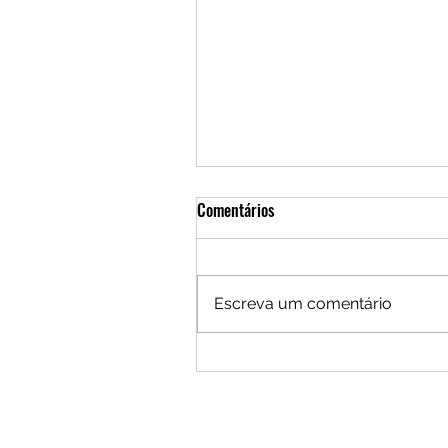
Comentários
Escreva um comentário
Por um Brasil que busque seus
"Moonshots"