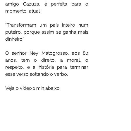
amigo Cazuza, é perfeita para o 
momento  atual:
“Transformam um país inteiro num 
puteiro, porque assim se ganha mais 
dinheiro.”
O senhor Ney Matogrosso, aos 80 
anos, tem o direito, a moral, o  
respeito, e a história para terminar 
esse verso soltando o verbo.
Veja o vídeo 1 min abaixo:
https://video.wixstatic.com/video/35c5df_
4ac8ad962c0f4af38f595f9eb4b8fd68/480
p/mp4/file.mp4