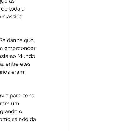
que as 
 de toda a 
 clássico, 
 Saldanha que, 
am empreender 
esta ao Mundo 
a, entre eles 
ários eram 
via para itens 
iaram um 
egrando o 
como saindo da 