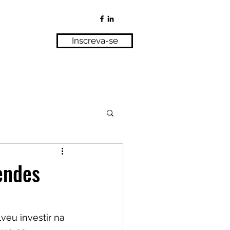
Inscreva-se
endes
veu investir na 