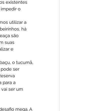
s existentes 
 impedir o 
os utilizar a 
beirinhos, há 
eaça são 
om suas 
izar e 
abaçu, o tucumã, 
 pode ser 
Reserva 
a para a 
 vai ser um 
esafio mega. A 