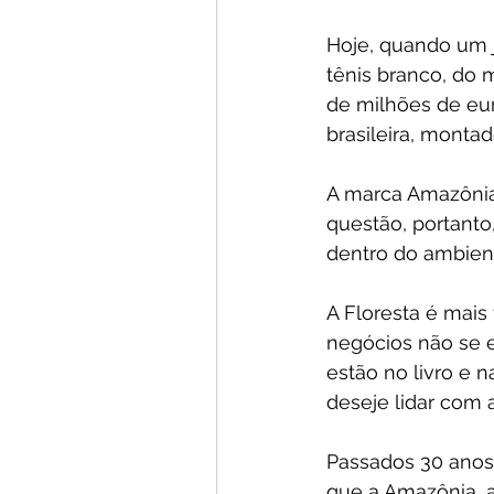
Hoje, quando um j
tênis branco, do
de milhões de eu
brasileira, monta
A marca Amazônia 
questão, portant
dentro do ambien
A Floresta é mais
negócios não se 
estão no livro e 
deseje lidar com 
Passados 30 anos,
que a Amazônia, a