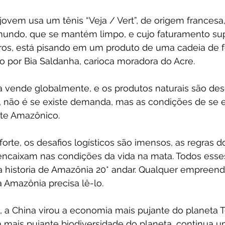
ovem usa um tênis “Veja / Vert”, de origem francesa,
 mundo, que se mantém limpo, e cujo faturamento su
ros, está pisando em um produto de uma cadeia de 
do por Bia Saldanha, carioca moradora do Acre.
vende globalmente, e os produtos naturais são dese
o, não é se existe demanda, mas as condições de se
te Amazônico.
 forte, os desafios logísticos são imensos, as regras
encaixam nas condições da vida na mata. Todos esse
na historia de Amazônia 20* andar. Qualquer empreen
a Amazônia precisa lê-lo.
 a China virou a economia mais pujante do planeta T
 mais pujante biodiversidade do planeta, continua 