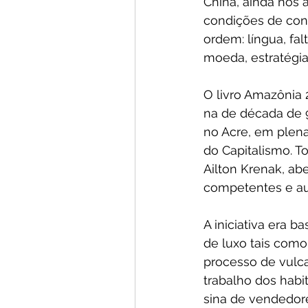
China, ainda nos 
condições de cont
ordem: língua, fa
moeda, estratégia 
O livro Amazônia 
na de década de 
no Acre, em plen
do Capitalismo. T
Ailton Krenak, ab
competentes e au
A iniciativa era b
de luxo tais como
processo de vulca
trabalho dos habi
sina de vendedore