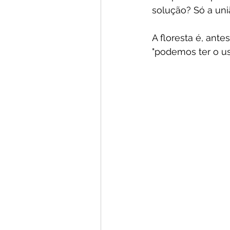
solução? Só a un
A floresta é, ant
"podemos ter o us