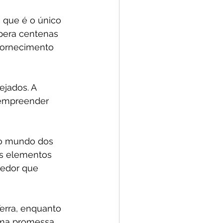
 que é o único 
pera centenas 
fornecimento 
jados. A 
 empreender 
 do mundo dos 
s elementos 
dedor que 
erra, enquanto 
uma promessa.