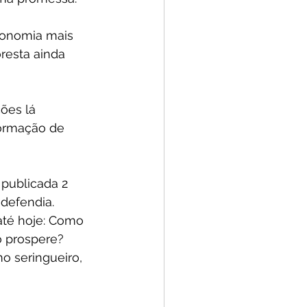
conomia mais 
resta ainda 
ões lá 
formação de 
publicada 2 
defendia. 
até hoje: Como 
 prospere? 
 seringueiro, 