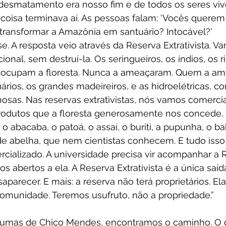
esmatamento era nosso fim e de todos os seres vivo
a coisa terminava aí. As pessoas falam: 'Vocês querem
ransformar a Amazônia em santuário? Intocável?'
e. A resposta veio através da Reserva Extrativista. Vam
ional, sem destruí-la. Os seringueiros, os índios, os ri
 ocupam a floresta. Nunca a ameaçaram. Quem a am
ários, os grandes madeireiros, e as hidroelétricas, c
osas. Nas reservas extrativistas, nós vamos comercial
 produtos que a floresta generosamente nos concede.
o abacaba, o patoá, o assaí, o buriti, a pupunha, o b
de abelha, que nem cientistas conhecem. E tudo isso
cializado. A universidade precisa vir acompanhar a 
mos abertos a ela. A Reserva Extrativista é a única saíd
arecer. E mais: a reserva não terá proprietários. Ela
unidade. Teremos usufruto, não a propriedade.”
tumas de Chico Mendes, encontramos o caminho. O d