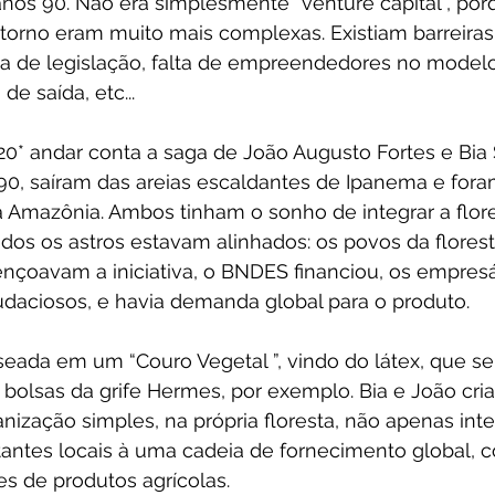
anos 90. Não era simplesmente “venture capital”, por
orno eram muito mais complexas. Existiam barreiras
lta de legislação, falta de empreendedores no modelo
de saída, etc...
20* andar conta a saga de João Augusto Fortes e Bia
90, saíram das areias escaldantes de Ipanema e for
a Amazônia. Ambos tinham o sonho de integrar a flor
odos os astros estavam alinhados: os povos da florest
ençoavam a iniciativa, o BNDES financiou, os empres
daciosos, e havia demanda global para o produto.
aseada em um “Couro Vegetal ”, vindo do látex, que ser
 bolsas da grife Hermes, por exemplo. Bia e João cr
nização simples, na própria floresta, não apenas int
tantes locais à uma cadeia de fornecimento global, 
s de produtos agrícolas.