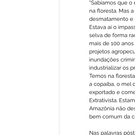
“Sabíamos que o d
na floresta. Mas 
desmatamento e t
Estava ai o impass
selva de forma rac
mais de 100 anos
projetos agropecu
inundações crimin
industrializar os
Temos na floresta 
a copaíba, o mel 
exportado e comer
Extrativista. Esta
Amazônia não desap
bem comum da com
Nas palavras pós