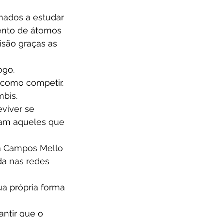
umados a estudar 
nto de átomos 
são graças as 
ogo.
 como competir.
mbis.
viver se 
am aqueles que 
ia Campos Mello 
da nas redes 
ua própria forma 
antir que o 