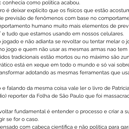
 conhecia como politica acabou.
vro é deixar explicito que os físicos que estão acost
 de previsão de fenômenos com base no comportame
portamento humano muito mais elementos de previ
OT e tudo que estamos usando em nossos celulares.  
 jogado e não adianta se revoltar ou tentar melar o j
r no jogo e quem não usar as mesmas armas nao tem
tidos tradicionais estão mortos ou no máximo são zu
ático está en xeque em todo o mundo e só vai sobre
ransformar adotando as mesmas ferramentas que us
 e falando da mesma coisa vale ler o livro de Patric
io) reporter da Folha de São Paulo que foi massacra
voltar fundamental é entender o processo e criar a s
ir se for o caso. 
pensado com cabeça cientifica e não politica para gar