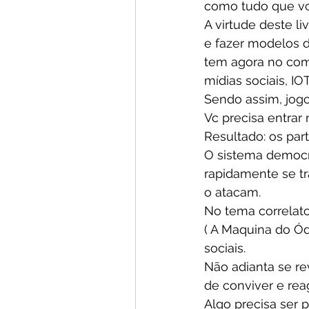
como tudo que vc
A virtude deste li
e fazer modelos
tem agora no com
mídias sociais, I
Sendo assim, jogo
Vc precisa entra
Resultado: os par
O sistema democr
rapidamente se t
o atacam.
No tema correlato
( A Maquina do Ód
sociais.
Não adianta se re
de conviver e reag
Algo precisa ser 