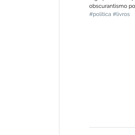
obscurantismo pol
#politica
#livros