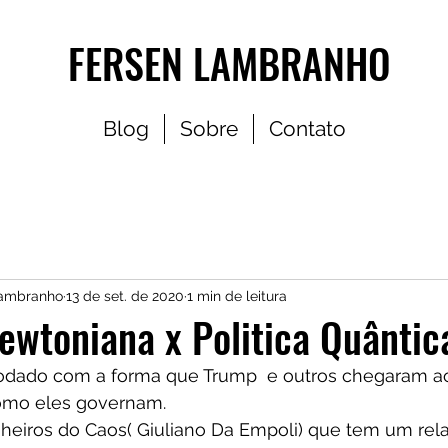
FERSEN LAMBRANHO
Blog
Sobre
Contato
Lambranho
13 de set. de 2020
1 min de leitura
Newtoniana x Politica Quântic
odado com a forma que Trump  e outros chegaram ao
omo eles governam.
nheiros do Caos( Giuliano Da Empoli) que tem um rel