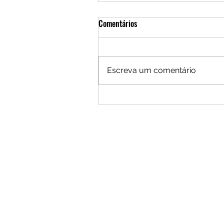
Comentários
Escreva um comentário
Por um Brasil que busque seus
"Moonshots"