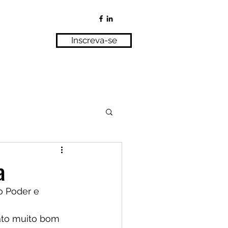
Inscreva-se
a
 Poder e  
ato muito bom 