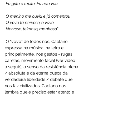
 Eu grito e repito: Eu não vou
 O menino me ouviu e já comentou
 O vovô tá nervoso, o vovô
 Nervoso, teimoso, manhoso”
 O “vovô” de todos nós, Caetano 
expressa na música, na letra e,  
principalmente, nos gestos - rugas, 
caretas, movimento facial (ver vídeo  
a seguir), o senso da resistência plena 
/ absoluta e da eterna busca da  
verdadeira liberdade / debate que 
nos faz civilizados. Caetano nos  
lembra que é preciso estar atento e 
forte.
https://youtu.be/7oOvVvIo1C0