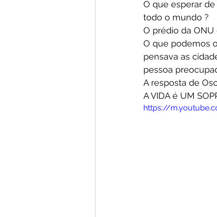
O que esperar de
todo o mundo ?
O prédio da ONU e
O que podemos ou
pensava as cida
pessoa preocupa
A resposta de Os
A VIDA é UM SO
https://m.youtube